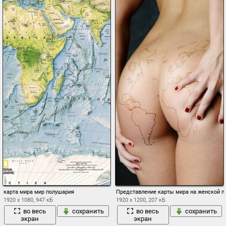
карта мира мир полушария
Представление карты мира на женской п
1920 x 1080, 947 кБ
1920 x 1200, 207 кБ
во весь
сохранить
во весь
сохранить
экран
экран