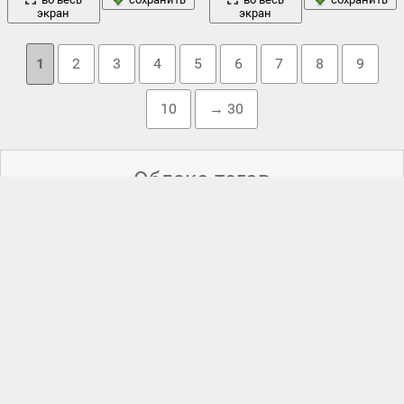
экран
экран
1
2
3
4
5
6
7
8
9
10
→ 30
Облако тегов
взгляд
блондинка
брюнетка
lexa
,
авентадор
,
бедра
,
,
,
бюст
,
,
волосы
глаза
грудь
,
высокие каблуки
,
,
горячая
,
груди
,
,
девушка
девушки
диван
,
,
декольте
,
,
длинные волосы
,
женщина
,
женщины
,
каблуки
,
киска
,
корсет
,
красавица
,
лицо
красотка
,
кровать
,
лара крофт
,
,
локоны
,
милашка
,
модель
младенец
,
,
нижнее белье
,
ноги
,
ножки
,
обнаженные
,
пиджак
,
подушка
,
поза
,
позирование
,
попа
,
попка
,
постель
,