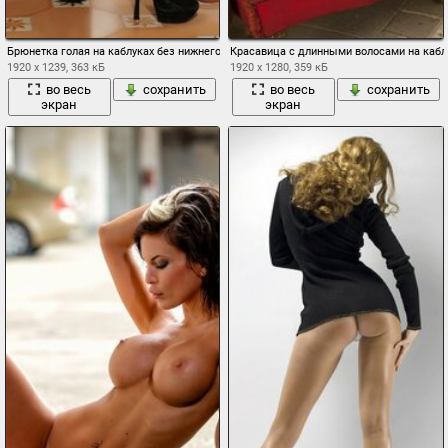
Брюнетка голая на каблуках без нижнего белья
Красавица с длинными волосами на кабл
1920 x 1239, 363 кБ
1920 x 1280, 359 кБ
во весь
сохранить
во весь
сохранить
экран
экран