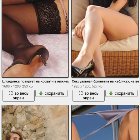
Блондинка позирует на кровати в нижнем белье и на каблуках xxx
Сексуальная брюнетка на каблуках, на в
1600 x 1200, 253 кБ
1920 x 1200, 527 кБ
во весь
сохранить
во весь
сохранить
экран
экран