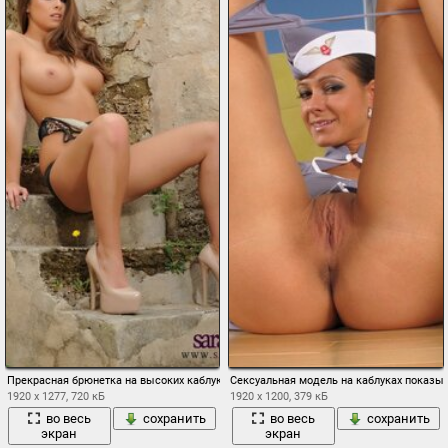
Прекрасная брюнетка на высоких каблуках сидит на ступеньках
Сексуальная модель на каблуках показыв
1920 x 1277, 720 кБ
1920 x 1200, 379 кБ
во весь
сохранить
во весь
сохранить
экран
экран