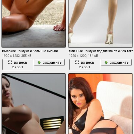
Высокие каблуки и большие сиськи
Длинные каблуки подтягивают и без того
1920 x 1282, 355 кБ
1920 x 1200, 134 кБ
во весь
сохранить
во весь
сохранить
экран
экран