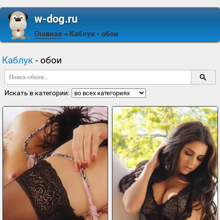
w-dog.ru
Главная
Каблук
- обои
⇒
Каблук
- обои
Искать в категории: