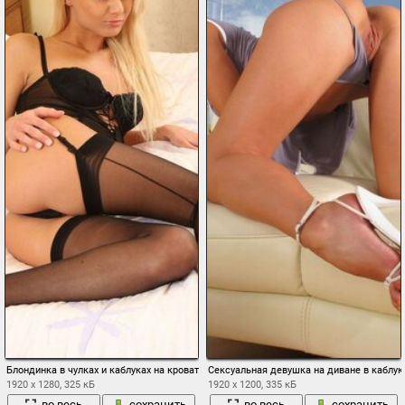
Блондинка в чулках и каблуках на кровати
Сексуальная девушка на диване в каблук
1920 x 1280, 325 кБ
1920 x 1200, 335 кБ
во весь
сохранить
во весь
сохранить