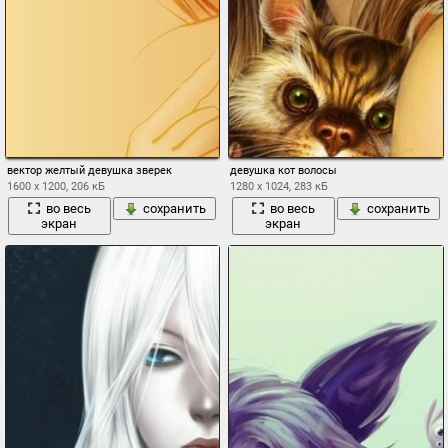
вектор желтый девушка зверек
девушка кот волосы
1600 x 1200, 206 кБ
1280 x 1024, 283 кБ
во весь
сохранить
во весь
сохранить
экран
экран