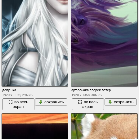
девушка
арт собака зверек ветер
1920 x 1198, 294 кБ
1920 x 1358, 306 кБ
во весь
сохранить
во весь
сохранить
экран
экран