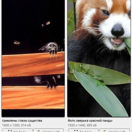
гримлены глаза существа
Фото зверька красной панды
1600 x 1200, 314 кБ
1920 x 1440, 409 кБ
во весь
сохранить
во весь
сохранить