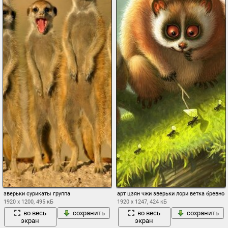
зверьки сурикаты группа
арт цзян чжи зверьки лори ветка бревно 
1920 x 1200, 495 кБ
1920 x 1247, 424 кБ
во весь
сохранить
во весь
сохранить
экран
экран