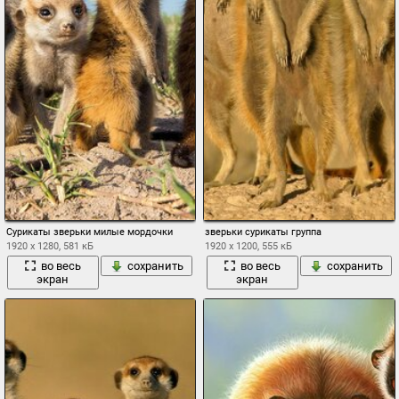
Сурикаты зверьки милые мордочки
зверьки сурикаты группа
1920 x 1280, 581 кБ
1920 x 1200, 555 кБ
во весь
сохранить
во весь
сохранить
экран
экран