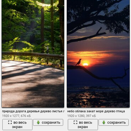
природа дорога деревья дерево листья листва солнце фон обои широкоформатны
небо облака закат море дерево птица
1920 x 1277, 676 кБ
1920 x 1280, 397 кБ
во весь
сохранить
во весь
сохранить
экран
экран