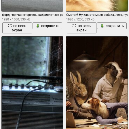
форд горячая стержень кабриолет хот род
Смотри! Ну как это мило собака, лето, пу
1920 x 1080, 330 кБ
1920 x 1200, 333 кБ
во весь
сохранить
во весь
сохранить
экран
экран