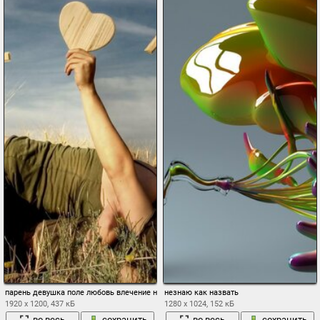
парень девушка поле любовь влечение надпись
незнаю как назвать
1920 x 1200, 437 кБ
1280 x 1024, 152 кБ
во весь
сохранить
во весь
сохранить