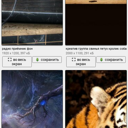
радио приёмник фон
креатив группа свинья петух кролик соба
1920 x 1200, 397 кБ
2000 x 1100, 291 кБ
во весь
сохранить
во весь
сохранить
экран
экран