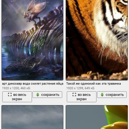
арт динозавр вода скелет растения яйца пещеры
Такой же одинокий как эта травинка
1920 x 1200, 460 кБ
1920 x 1299, 649 кБ
во весь
сохранить
во весь
сохранить
экран
экран