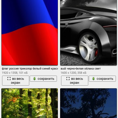
флаг россия триколор белый синий красный сила мощь путин
audi черно-белая облака свет
1920 x 1358, 101 кБ
1600 x 1200, 358 кБ
во весь
сохранить
во весь
сохранить
экран
экран