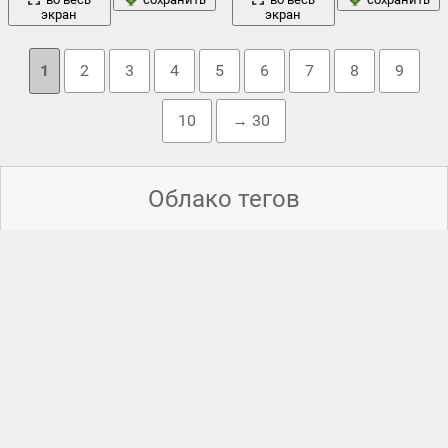
экран
экран
1
2
3
4
5
6
7
8
9
10
→ 30
Облако тегов
арт
взгляд
вода
белый
audi
,
,
,
бумаги
,
,
влечение
,
,
горячая
,
девушка
деревья
дерево
графики
,
группа
,
гусь
,
,
,
,
дорога
закат
кот
красный
динозавр
,
,
,
кабриолет
,
как
,
,
кофе
,
,
листья
лето
любовь
креатив
,
кролик
,
лежит
,
,
листва
,
,
,
морда
,
небо
обои
море
облака
,
мощь
,
надпись
,
назвать
,
,
незнаю
,
,
,
поле
парень
полноэкранные
,
петух
,
пещеры
,
,
,
приёмник
,
природа
птица
,
,
пузыри
,
путин
,
радио
,
растения
,
род
,
россия
,