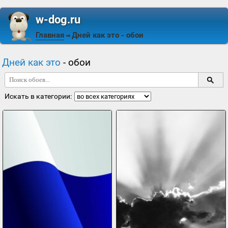
w-dog.ru
Главная
Дней как это
- обои
⇒
Дней как это
- обои
Искать в категории: