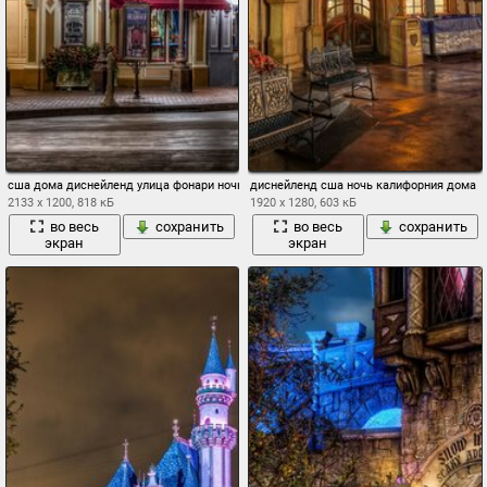
сша дома диснейленд улица фонари ночь деревья hdr калифорния анахайм город ф
диснейленд сша ночь калифорния дома
2133 x 1200, 818 кБ
1920 x 1280, 603 кБ
во весь
сохранить
во весь
сохранить
экран
экран