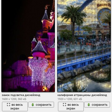
замок подсветка диснейленд
калифорния аттракционы диснейленд
1600 x 1200, 360 кБ
1920 x 1200, 631 кБ
во весь
сохранить
во весь
сохранить
экран
экран