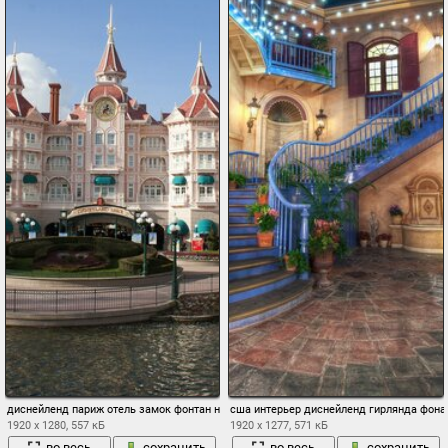
диснейленд париж отель замок фонтан небо
сша интерьер диснейленд гирлянда фона
1920 x 1280, 557 кБ
1920 x 1277, 571 кБ
во весь
сохранить
во весь
сохранить