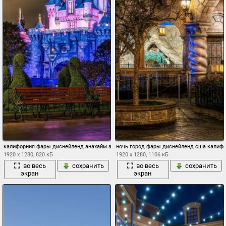
калифорния фары диснейленд анахайм замок спящей красавицы скамейки
ночь город фары диснейленд сша калиф
1920 x 1280, 820 кБ
1920 x 1280, 1106 кБ
во весь
сохранить
во весь
сохранить
экран
экран