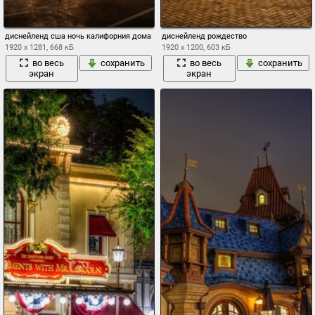
диснейленд сша ночь калифорния дома
диснейленд рождество
1920 x 1281, 668 кБ
1920 x 1200, 603 кБ
во весь
сохранить
во весь
сохранить
экран
экран