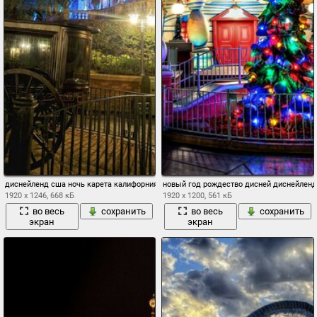
диснейленд сша ночь карета калифорния
новый год рождество дисней диснейленд
1920 x 1246, 668 кБ
1920 x 1200, 561 кБ
во весь
сохранить
во весь
сохранить
экран
экран