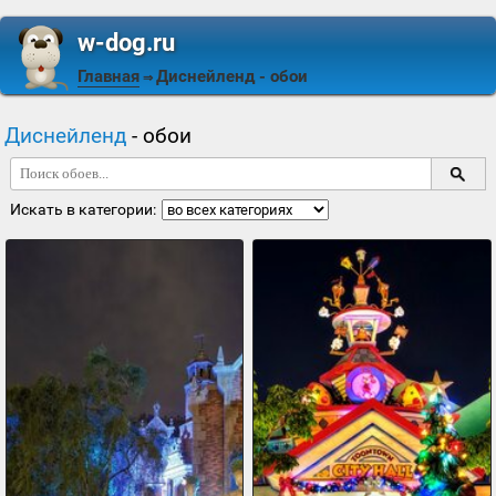
w-dog.ru
Главная
Диснейленд
- обои
⇒
Диснейленд
- обои
Искать в категории: