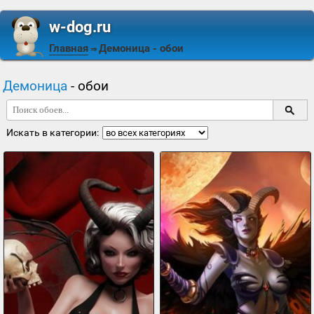
w-dog.ru
Главная
Демоница
- обои
⇒
Демоница
- обои
Искать в категории: