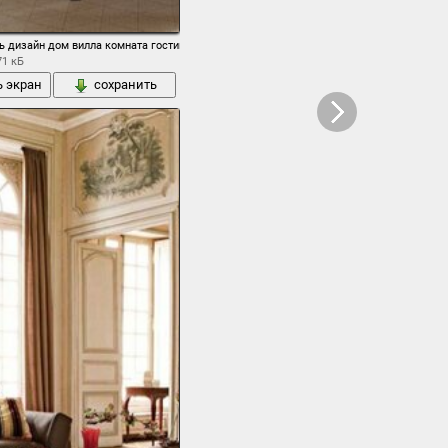
ь дизайн дом вилла комната гостиная
71 кБ
ь экран
сохранить