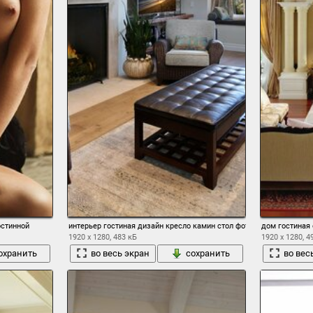
остинной
интерьер гостиная дизайн кресло камин стол фото
дом гостиная
1920 x 1280, 483 кБ
1920 x 1280, 4
охранить
во весь экран
сохранить
во вес