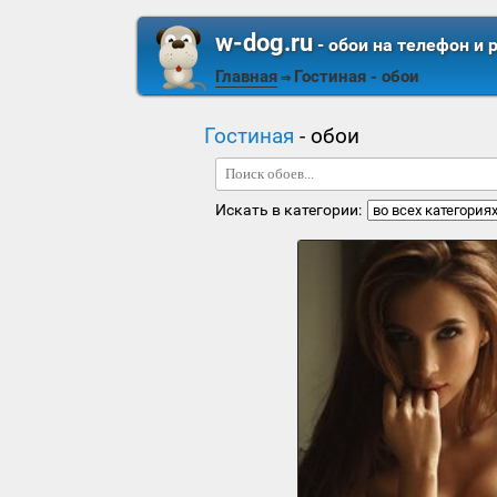
w-dog.ru
- обои на телефон и 
Главная
Гостиная
- обои
⇒
Гостиная
- обои
Искать в категории: