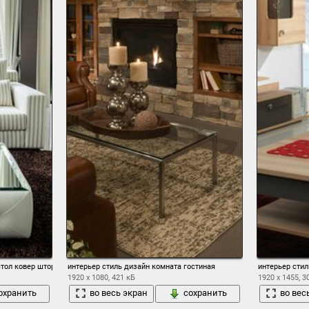
стол ковер шторы фото
интерьер стиль дизайн комната гостиная
интерьер стил
1920 x 1080, 421 кБ
1920 x 1455, 3
охранить
во весь экран
сохранить
во вес