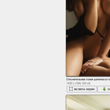
Стеснительная голая шатенка в г
1920 x 1280, 320 кБ
во весь экран
с