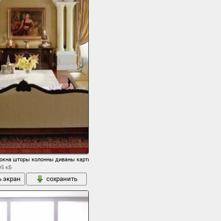
 окна шторы колонны диваны картина кресла стол класика.
95 кБ
ь экран
сохранить