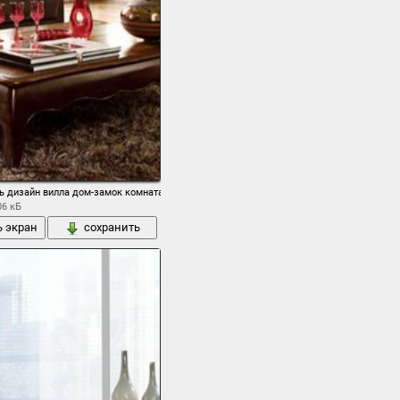
ь дизайн вилла дом-замок комната гостиная
06 кБ
ь экран
сохранить