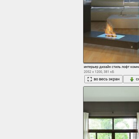
интерьер дизайн стиль лофт комна
2052 x 1200, 381 кБ
во весь экран
с