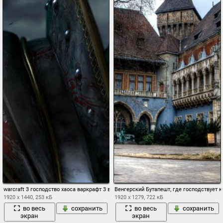
warcraft 3 господство хаоса варкрафт 3 военное ремесло компьютерная игра в жанр
Венгерский Бутапешт, где господствует 
1920 x 1440, 253 кБ
1920 x 1279, 722 кБ
во весь
сохранить
во весь
сохранить
экран
экран