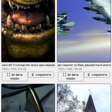
warcraft 3 господство хаоса орки варкрафт 3 военное ремесло власть хаоса монстр
арт самолет су-30мк двухместный много
1920 x 1200, 318 кБ
1920 x 1440, 196 кБ
во весь
сохранить
во весь
сохранить
экран
экран