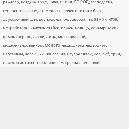
город
глаза
ремесло
,
воздухе
,
воздушная
,
,
,
господства
,
господство
,
господство хаоса
,
грозен и готов к бою.
,
замок
игра
двухместный
,
для
,
доспехи
,
жанре
,
завоевания
,
,
,
истребитель
,
кейтлин стэйси
,
клыки
,
кольцо
,
коммерческий
,
лицо
компьютерная
,
лакей
,
,
многоцелевой
,
монстр
модернизированный
,
,
надводным
,
надводных
,
наземным
,
наземных
,
нанесения
,
неуправляем
,
нос
,
окб
,
орки
,
пасть
,
пехотинец
,
поколения 4+
,
предназначенный
,
применением
,
промо
,
разведка
,
разработчик
,
россии.
,
самолет
российский
,
ртс
,
с.м.
,
,
слюни
,
советский
,
су- 30
,
су-27
,
су-30
,
су-30мк
,
сухого
,
ударный
,
ударов
,
уничтожение
,
управляемых
,
футман
,
царство
,
целей
,
целям
,
человека
,
элементами
,
язык
Господство - картинки