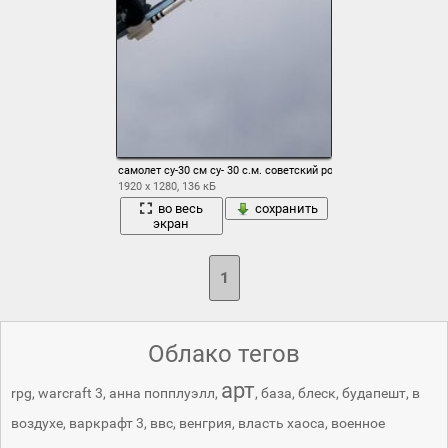
самолет су-30 см су- 30 с.м. советский российский многоцеле
1920 x 1280, 136 кБ
во весь
сохранить
экран
1
Облако тегов
арт
rpg
,
warcraft 3
,
анна попплуэлл
,
,
база
,
блеск
,
будапешт
,
в
воздухе
,
варкрафт 3
,
ввс
,
венгрия
,
власть хаоса
,
военное