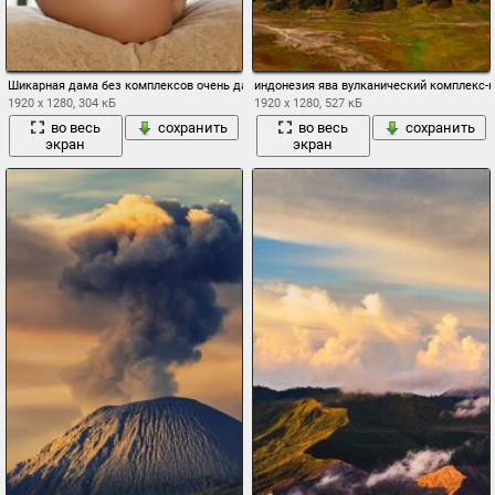
Шикарная дама без комплексов очень даже симпатично сидит
индонезия ява вулканический комплекс-к
1920 x 1280, 304 кБ
1920 x 1280, 527 кБ
во весь
сохранить
во весь
сохранить
экран
экран