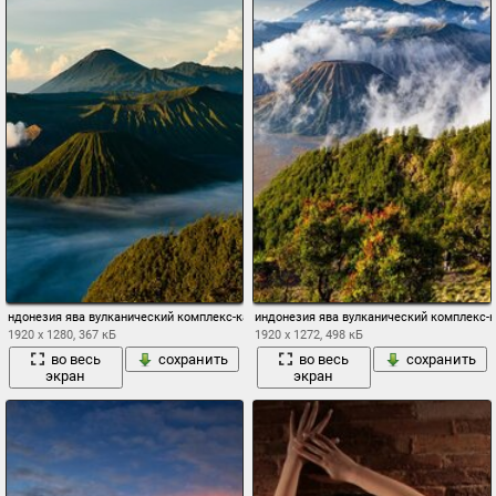
ндонезия ява вулканический комплекс-кальдеры тенгер tengger действующий вулкан
индонезия ява вулканический комплекс-к
1920 x 1280, 367 кБ
1920 x 1272, 498 кБ
во весь
сохранить
во весь
сохранить
экран
экран