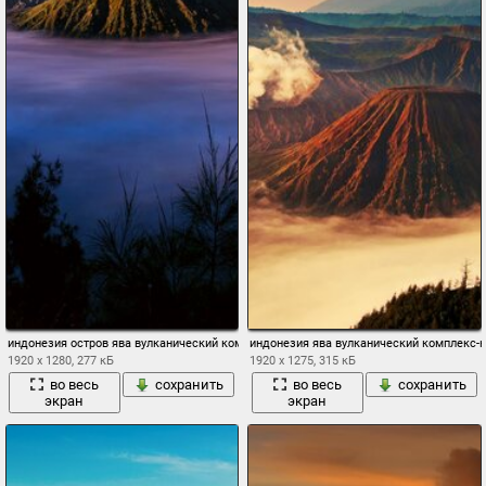
индонезия остров ява вулканический комплекс-кальдеры тенгер tengger вулкан бро
индонезия ява вулканический комплекс-к
1920 x 1280, 277 кБ
1920 x 1275, 315 кБ
во весь
сохранить
во весь
сохранить
экран
экран