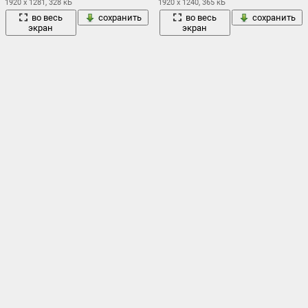
1920 x 1281, 328 кБ
1920 x 1240, 365 кБ
во весь
сохранить
во весь
сохранить
экран
экран
1
2
3
4
5
6
7
8
9
Облако тегов
весна
tengger
,
блондиночка
,
,
вулкан бромо
,
вулкан семеру
,
горы
вулканический комплекс-кальдеры тенгер
,
,
закат
действующий вулкан бромо
,
,
индонезия
,
кресло
,
небо
облака
окно
ндонезия
,
,
,
,
остров
,
панорамма
,
по
сексуальный
regentzs
,
прикладом
,
сад
,
,
семеру
,
силуэты
,
трава
туман
утро
стринги
,
тени
,
,
,
,
ява
Вулканический комплекс кальдеры тенгер - картинки