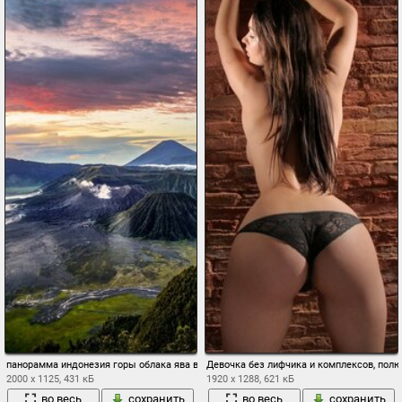
панорамма индонезия горы облака ява вулканический комплекс-кальдеры тенгер te
Девочка без лифчика и комплексов, пол
2000 x 1125, 431 кБ
1920 x 1288, 621 кБ
во весь
сохранить
во весь
сохранить