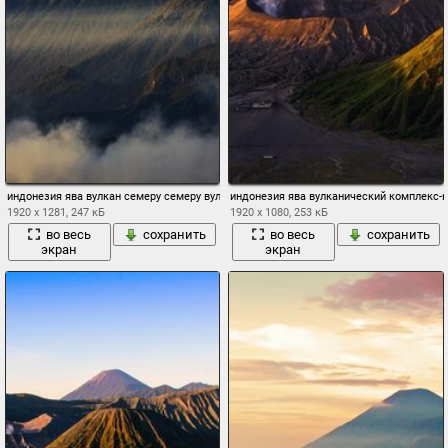
индонезия ява вулкан семеру семеру вулканический комплекс-кальдеры тенгер ten
индонезия ява вулканический комплекс-
1920 x 1281, 247 кБ
1920 x 1080, 253 кБ
во весь
сохранить
во весь
сохранить
экран
экран