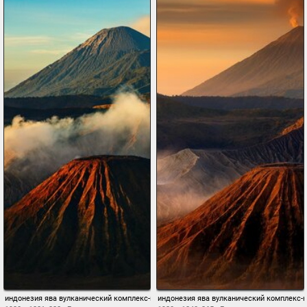
индонезия ява вулканический комплекс-кальдеры тенгер tengger действующий вул
индонезия ява вулканический комплекс-к