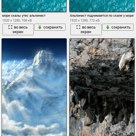
море скалы утес альпинист
Альпинист поднимается по скале у моря
1920 x 1280, 708 кБ
1920 x 1280, 772 кБ
во весь
сохранить
во весь
сохранить
экран
экран