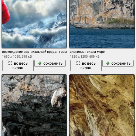
восхождение вертикальный предел горы альпинисты
альпинист скала море
1680 x 1050, 398 кБ
1920 x 1200, 609 кБ
во весь
сохранить
во весь
сохранить
экран
экран