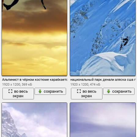
Альпинист в чёрном костюме карабкается по скале
национальный парк денали аляска сша г
1920 x 1200, 369 кБ
1920 x 1200, 474 кБ
во весь
сохранить
во весь
сохранить
экран
экран