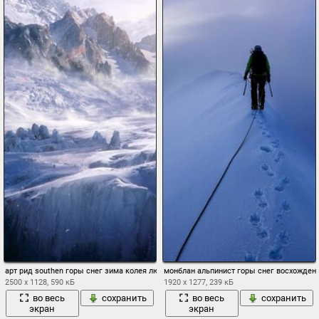
арт рид southen горы снег зима колея люди альпинисты
монблан альпинист горы снег восхожден
2500 x 1128, 590 кБ
1920 x 1277, 239 кБ
во весь
сохранить
во весь
сохранить
экран
экран