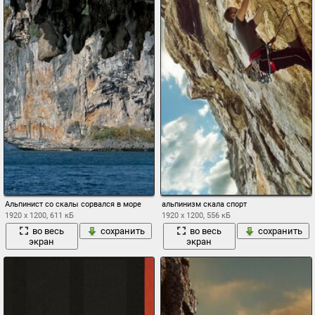
Альпинист со скалы сорвался в море
альпинизм скала спорт
1920 x 1200, 611 кБ
1920 x 1200, 556 кБ
во весь
сохранить
во весь
сохранить
экран
экран