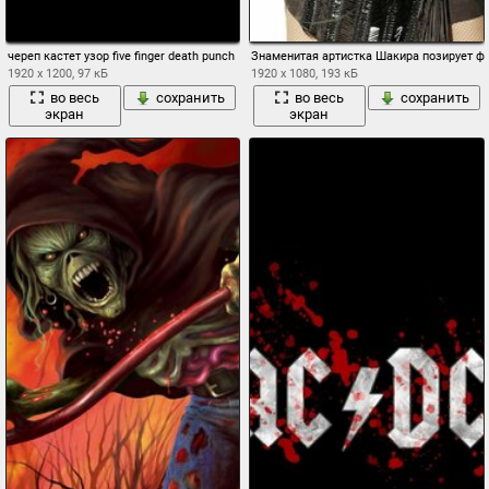
череп кастет узор five finger death punch
Знаменитая артистка Шакира позирует ф
1920 x 1200, 97 кБ
1920 x 1080, 193 кБ
во весь
сохранить
во весь
сохранить
экран
экран