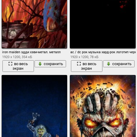
iron maiden эдди хэви-метал. металл
ac / dc рок музыка хард-рок логотип чер
1920 x 1200, 354 кБ
1920 x 1200, 78 кБ
во весь
сохранить
во весь
сохранить
экран
экран