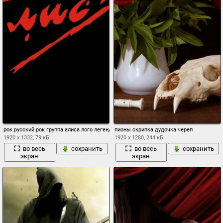
рок русский рок группа алиса лого легенда музыка красное на чёрном обои фон
пионы скрипка дудочка череп
1920 x 1332, 79 кБ
1920 x 1280, 244 кБ
во весь
сохранить
во весь
сохранить
экран
экран