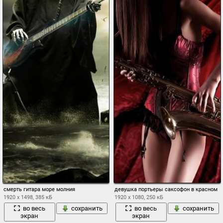
смерть гитара море молния
девушка портьеры саксофон в красном
1920 x 1498, 385 кБ
1920 x 1080, 250 кБ
во весь
сохранить
во весь
сохранить
экран
экран