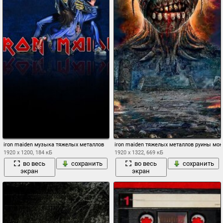
iron maiden музыка тяжелых металлов
iron maiden тяжелых металлов руины мон
1920 x 1200, 184 кБ
1920 x 1322, 669 кБ
во весь
сохранить
во весь
сохранить
экран
экран