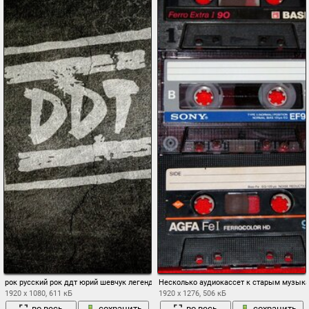
рок русский рок ддт юрий шевчук легенда музыка обои фон
Несколько аудиокассет к старым музык
1920 x 1080, 611 кБ
1920 x 1276, 506 кБ
во весь
сохранить
во весь
сохранить