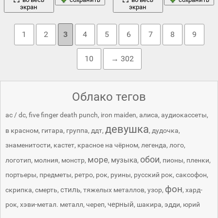
экран
экран
1
2
3
4
5
6
7
8
9
10
→ 302
Облако тегов
ac / dc
,
five finger death punch
,
iron maiden
,
алиса
,
аудиокассеты
,
девушка
в красном
,
гитара
,
группа
,
ддт
,
,
дудочка
,
знаменитости
,
кастет
,
красное на чёрном
,
легенда
,
лого
,
обои
море
музыка
логотип
,
молния
,
монстр
,
,
,
,
пионы
,
пленки
,
портьеры
,
предметы
,
ретро
,
рок
,
руины
,
русский рок
,
саксофон
,
фон
стиль
скрипка
,
смерть
,
,
тяжелых металлов
,
узор
,
,
хард-
черный
рок
,
хэви-метал. металл
,
череп
,
,
шакира
,
эдди
,
юрий