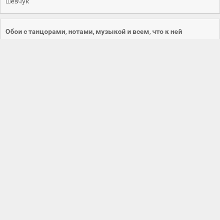
шевчук
Обои с танцорами, нотами, музыкой и всем, что к ней
относиться
Обои с танцорами, музыкой и всем, что к ней относиться. Ноты
и музыкальные инструменты. Популярные исполнители.
Музыка важная часть нашей культуры, а иногда и жизни. Она
способна как поднять настроение, так и вогнать в состояние
депрессии. Но и нарисованная музыка способна вызвать не
менее яркие эмоции. Умиротворить, вызвать улыбку,
прибавить энергии. Прыжок балерины, игра на рояле, группа
любимых музыкантов. Все это вызывает ассоциации у
человека и соответствующие эмоции. Выбирайте те которые
вызывают эмоции у вас, скачивайте бесплатно и
устанавливайте как заставку на свой рабочий стол компьютера