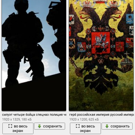
силуэт четыре бойца спецназ полиция четыре спецназ группа быстрого реагирован
герб российская империя русский импер
1920 x 1329, 180 кБ
1920 x 1200, 625 кБ
во весь
сохранить
во весь
сохранить
экран
экран