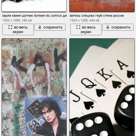
харли квинн шутник бэтмен dc comics джокер бетмен арт искусство фон
витязь спецназ герб стена россия
1920 x 1080, 186 кБ
1920 x 1280, 444 кБ
во весь
сохранить
во весь
сохранить
экран
экран