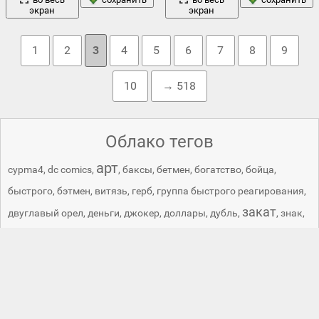
экран
экран
1
2
3
4
5
6
7
8
9
10
→ 518
Облако тегов
арт
cypma4
,
dc comics
,
,
баксы
,
бетмен
,
богатство
,
бойца
,
быстрого
,
бэтмен
,
витязь
,
герб
,
группа быстрого реагирования
,
закат
двуглавый орел
,
деньги
,
джокер
,
доллары
,
дубль
,
,
знак
,
искусство
,
карты
,
квадрат сварога
,
коловрат
,
команда
,
море
комбинация
,
кости
,
красивый фон
,
,
музыкант
,
оружие
пальмы
ностальгия
,
обои .
,
,
,
пачки
,
пики
,
покер
,
россия
полиция
,
реагирования
,
российская империя
,
,
роял-