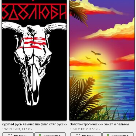
cypma4 русь язычество флаг стяг русский рус русич коловрат славяне славянское
Золотой тропический закат и пальмы
1920 x 1203, 117 кБ
1920 x 1312, 377 кБ
во весь
сохранить
во весь
сохранить