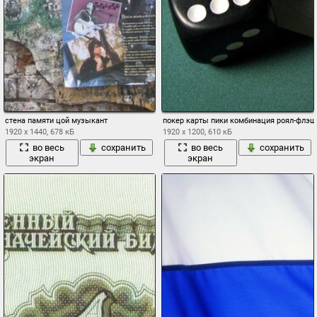
стена памяти цой музыкант
покер карты пики комбинация роял-флэш
1920 x 1440, 678 кБ
1920 x 1200, 610 кБ
во весь
сохранить
во весь
сохранить
экран
экран