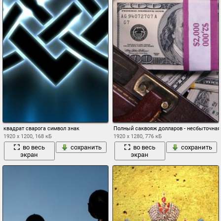
квадрат сварога символ знак
Полный саквояж долларов - несбыточная 
1920 x 1200, 168 кБ
1920 x 1280, 776 кБ
во весь
сохранить
во весь
сохранить
экран
экран