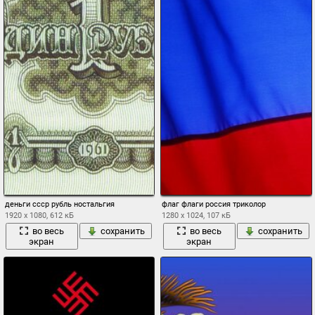
деньги ссср рубль ностальгия
флаг флаги россия триколор
1920 x 1080, 612 кБ
1280 x 1024, 107 кБ
во весь
сохранить
во весь
сохранить
экран
экран